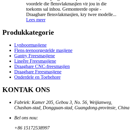
voordele die flensvlakmasjien vir jou in die
toekoms sal inhou. Gemonteerde opsie -
Draagbare flensvlakmasjien, kry twee modelle...
Lees meer
Produkkategorie
Lynboormasjiene
Flens-teenoorgestelde masjiene
Gantry Freesmasjiene
Lineêre Freesmasjiene
Draagbare CNC-freesmasjien
Draagbare Freesmasjiene
Onderdele en Toebehore
KONTAK ONS
Fabriek: Kamer 205, Gebou 3, No. 56, Weijianweg,
Chashan-stad, Dongguan-stad, Guangdong-provinsie, China
Bel ons nou:
+86 15172538997