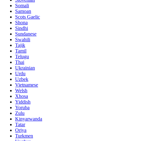
Somali
Samoan
Scots Gaelic
Shona
Sindhi
Sundanese
Swahili
Tajik
Tamil
Telugu
Thai
Ukrainian
Urdu
Uzbek
Vietnamese
Welsh
Xhosa
Yiddish
Yoruba
Zulu
Kinyarwanda
Tatar
Oriya
Turkmen