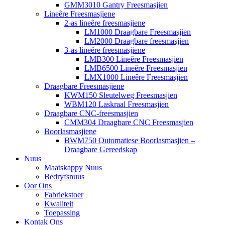
GMM3010 Gantry Freesmasjien
Lineêre Freesmasjiene
2-as lineêre freesmasjiene
LM1000 Draagbare Freesmasjien
LM2000 Draagbare freesmasjien
3-as lineêre freesmasjiene
LMB300 Lineêre Freesmasjien
LMB6500 Lineêre Freesmasjien
LMX1000 Lineêre Freesmasjien
Draagbare Freesmasjiene
KWM150 Sleutelweg Freesmasjien
WBM120 Laskraal Freesmasjien
Draagbare CNC-freesmasjien
CMM304 Draagbare CNC Freesmasjien
Boorlasmasjiene
BWM750 Outomatiese Boorlasmasjien –
Draagbare Gereedskap
Nuus
Maatskappy Nuus
Bedryfsnuus
Oor Ons
Fabriekstoer
Kwaliteit
Toepassing
Kontak Ons