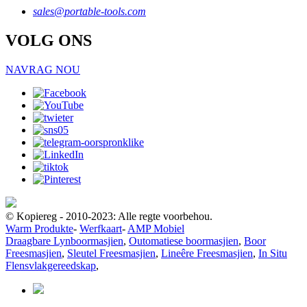
sales@portable-tools.com
VOLG ONS
NAVRAG NOU
© Kopiereg - 2010-2023: Alle regte voorbehou.
Warm Produkte
-
Werfkaart
-
AMP Mobiel
Draagbare Lynboormasjien
,
Outomatiese boormasjien
,
Boor
Freesmasjien
,
Sleutel Freesmasjien
,
Lineêre Freesmasjien
,
In Situ
Flensvlakgereedskap
,